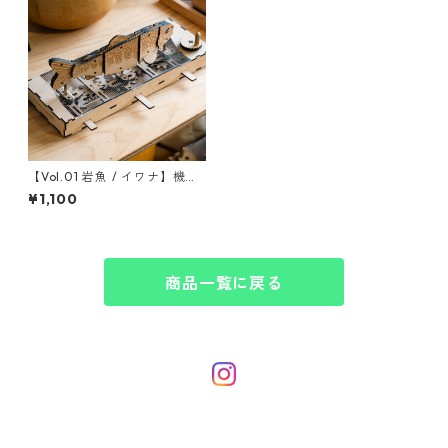
【Vol.01 岩魚 / イワナ】機構
観察用 透明アクリル天板｜コ
¥1,100
コロメカニカ（COCORO ME
CHANICA）
商品一覧に戻る