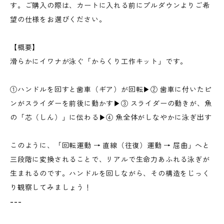
す。ご購入の際は、カートに入れる前にプルダウンよりご希
望の仕様をお選びください。
【概要】
滑らかにイワナが泳ぐ「からくり工作キット」です。
①ハンドルを回すと歯車（ギア）が回転▶︎② 歯車に付いたピ
ンがスライダーを前後に動かす▶︎③ スライダーの動きが、魚
の「芯（しん）」に伝わる▶︎④ 魚全体がしなやかに泳ぎ出す
このように、「回転運動 → 直線（往復）運動 → 屈曲」へと
三段階に変換されることで、リアルで生命力あふれる泳ぎが
生まれるのです。ハンドルを回しながら、その構造をじっく
り観察してみましょう！
---